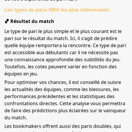
Les types de paris NBA les plus intéressants
🏀 Résultat du match
Le type de pari le plus simple et le plus courant est le
pari sur le résultat du match. Ici, il s'agit de prédire
quelle équipe remportera la rencontre. Ce type de pari
est accessible aux débutants car il ne nécessite pas
une connaissance approfondie des subtilités du jeu.
Toutefois, les cotes peuvent varier en fonction des
équipes en jeu.
Pour optimiser vos chances, il est conseillé de suivre
les actualités des équipes, comme les blessures, les
performances précédentes et les statistiques des
confrontations directes. Cette analyse vous permettra
de faire des prédictions plus éclairées sur le vainqueur
du match.
Les bookmakers offrent aussi des paris doubles, qui