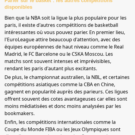
Parier sur le basket : les autres compétitions
disponibles
Bien que la NBA soit la ligue la plus populaire pour les
paris, il existe d'autres compétitions de basketball
intéressantes où vous pouvez parier. En premier lieu,
l'EuroLeague attire beaucoup d'attention, avec des
équipes européennes de haut niveau comme le Real
Madrid, le FC Barcelone ou le CSKA Moscou. Les
matchs sont souvent intenses et imprévisibles,
rendant les paris d'autant plus excitants.
De plus, le championnat australien, la NBL, et certaines
compétitions asiatiques comme la CBA en Chine,
gagnent en popularité auprès des parieurs. Ces ligues
offrent souvent des cotes avantageuses car elles sont
moins médiatisées et donc moins analysées par les
bookmakers.
Enfin, les compétitions internationales comme la
Coupe du Monde FIBA ou les Jeux Olympiques sont