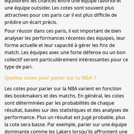
équilibrent les chances entre une équipe favorite et
une équipe outsider. Les cotes sont souvent plus
attractives pour ces paris car il est plus difficile de
prédire un écart précis.
Pour réussir dans ces paris, il est important de bien
analyser les performances récentes des équipes, leur
forme actuelle et leur capacité à gérer les fins de
match. Les équipes avec une forte défense ou un bon
collectif seront particulièrement intéressantes pour ce
type de pari.
Quelles cotes pour parier sur la NBA ?
Les cotes pour parier sur la NBA varient en fonction
des bookmakers et des matchs. En général, les cotes
sont déterminées par les probabilités de chaque
résultat, basées sur des statistiques et des analyses de
performance. Plus un résultat est jugé probable, plus
la cote sera basse. Par exemple, parier sur une équipe
dominante comme les Lakers lorsqu'ils affrontent une