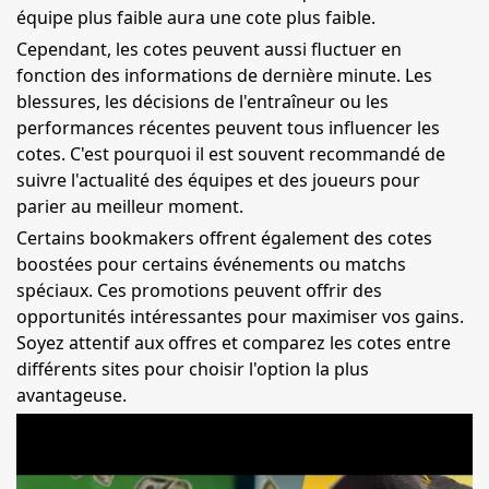
équipe plus faible aura une cote plus faible.
Cependant, les cotes peuvent aussi fluctuer en
fonction des informations de dernière minute. Les
blessures, les décisions de l'entraîneur ou les
performances récentes peuvent tous influencer les
cotes. C'est pourquoi il est souvent recommandé de
suivre l'actualité des équipes et des joueurs pour
parier au meilleur moment.
Certains bookmakers offrent également des cotes
boostées pour certains événements ou matchs
spéciaux. Ces promotions peuvent offrir des
opportunités intéressantes pour maximiser vos gains.
Soyez attentif aux offres et comparez les cotes entre
différents sites pour choisir l'option la plus
avantageuse.