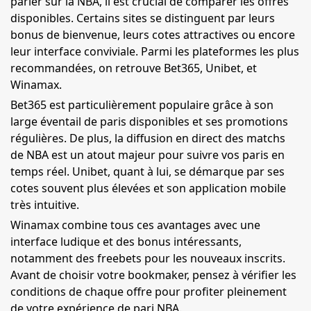
parier sur la NBA, il est crucial de comparer les offres
disponibles. Certains sites se distinguent par leurs
bonus de bienvenue, leurs cotes attractives ou encore
leur interface conviviale. Parmi les plateformes les plus
recommandées, on retrouve Bet365, Unibet, et
Winamax.
Bet365 est particulièrement populaire grâce à son
large éventail de paris disponibles et ses promotions
régulières. De plus, la diffusion en direct des matchs
de NBA est un atout majeur pour suivre vos paris en
temps réel. Unibet, quant à lui, se démarque par ses
cotes souvent plus élevées et son application mobile
très intuitive.
Winamax combine tous ces avantages avec une
interface ludique et des bonus intéressants,
notamment des freebets pour les nouveaux inscrits.
Avant de choisir votre bookmaker, pensez à vérifier les
conditions de chaque offre pour profiter pleinement
de votre expérience de pari NBA.