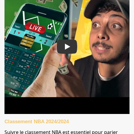
Play
Classement NBA 2024/2024
Suivre le classement NBA est essentiel pour parier