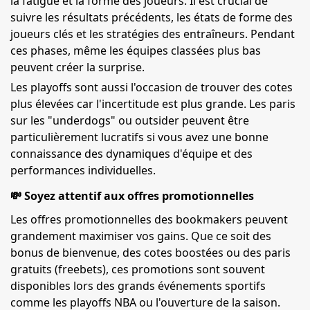
la fatigue et la forme des joueurs. Il est crucial de
suivre les résultats précédents, les états de forme des
joueurs clés et les stratégies des entraîneurs. Pendant
ces phases, même les équipes classées plus bas
peuvent créer la surprise.
Les playoffs sont aussi l'occasion de trouver des cotes
plus élevées car l'incertitude est plus grande. Les paris
sur les "underdogs" ou outsider peuvent être
particulièrement lucratifs si vous avez une bonne
connaissance des dynamiques d'équipe et des
performances individuelles.
💸 Soyez attentif aux offres promotionnelles
Les offres promotionnelles des bookmakers peuvent
grandement maximiser vos gains. Que ce soit des
bonus de bienvenue, des cotes boostées ou des paris
gratuits (freebets), ces promotions sont souvent
disponibles lors des grands événements sportifs
comme les playoffs NBA ou l'ouverture de la saison.