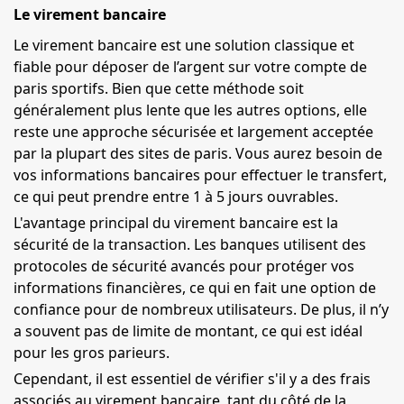
Le virement bancaire
Le virement bancaire est une solution classique et
fiable pour déposer de l’argent sur votre compte de
paris sportifs. Bien que cette méthode soit
généralement plus lente que les autres options, elle
reste une approche sécurisée et largement acceptée
par la plupart des sites de paris. Vous aurez besoin de
vos informations bancaires pour effectuer le transfert,
ce qui peut prendre entre 1 à 5 jours ouvrables.
L'avantage principal du virement bancaire est la
sécurité de la transaction. Les banques utilisent des
protocoles de sécurité avancés pour protéger vos
informations financières, ce qui en fait une option de
confiance pour de nombreux utilisateurs. De plus, il n’y
a souvent pas de limite de montant, ce qui est idéal
pour les gros parieurs.
Cependant, il est essentiel de vérifier s'il y a des frais
associés au virement bancaire, tant du côté de la