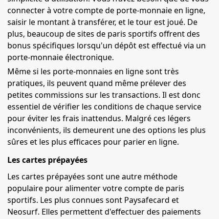
connecter à votre compte de porte-monnaie en ligne,
saisir le montant à transférer, et le tour est joué. De
plus, beaucoup de sites de paris sportifs offrent des
bonus spécifiques lorsqu'un dépôt est effectué via un
porte-monnaie électronique.
Même si les porte-monnaies en ligne sont très
pratiques, ils peuvent quand même prélever des
petites commissions sur les transactions. Il est donc
essentiel de vérifier les conditions de chaque service
pour éviter les frais inattendus. Malgré ces légers
inconvénients, ils demeurent une des options les plus
sûres et les plus efficaces pour parier en ligne.
Les cartes prépayées
Les cartes prépayées sont une autre méthode
populaire pour alimenter votre compte de paris
sportifs. Les plus connues sont Paysafecard et
Neosurf. Elles permettent d'effectuer des paiements