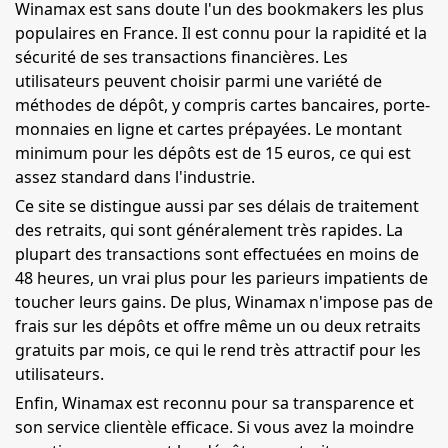
Winamax est sans doute l'un des bookmakers les plus
populaires en France. Il est connu pour la rapidité et la
sécurité de ses transactions financières. Les
utilisateurs peuvent choisir parmi une variété de
méthodes de dépôt, y compris cartes bancaires, porte-
monnaies en ligne et cartes prépayées. Le montant
minimum pour les dépôts est de 15 euros, ce qui est
assez standard dans l'industrie.
Ce site se distingue aussi par ses délais de traitement
des retraits, qui sont généralement très rapides. La
plupart des transactions sont effectuées en moins de
48 heures, un vrai plus pour les parieurs impatients de
toucher leurs gains. De plus, Winamax n'impose pas de
frais sur les dépôts et offre même un ou deux retraits
gratuits par mois, ce qui le rend très attractif pour les
utilisateurs.
Enfin, Winamax est reconnu pour sa transparence et
son service clientèle efficace. Si vous avez la moindre