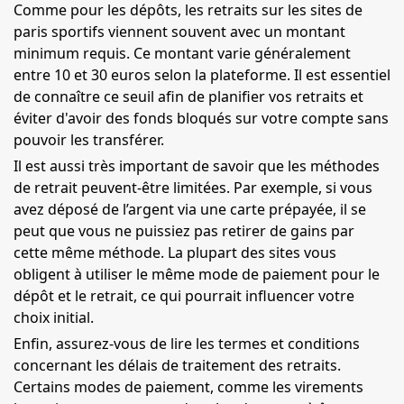
Comme pour les dépôts, les retraits sur les sites de
paris sportifs viennent souvent avec un montant
minimum requis. Ce montant varie généralement
entre 10 et 30 euros selon la plateforme. Il est essentiel
de connaître ce seuil afin de planifier vos retraits et
éviter d'avoir des fonds bloqués sur votre compte sans
pouvoir les transférer.
Il est aussi très important de savoir que les méthodes
de retrait peuvent-être limitées. Par exemple, si vous
avez déposé de l’argent via une carte prépayée, il se
peut que vous ne puissiez pas retirer de gains par
cette même méthode. La plupart des sites vous
obligent à utiliser le même mode de paiement pour le
dépôt et le retrait, ce qui pourrait influencer votre
choix initial.
Enfin, assurez-vous de lire les termes et conditions
concernant les délais de traitement des retraits.
Certains modes de paiement, comme les virements