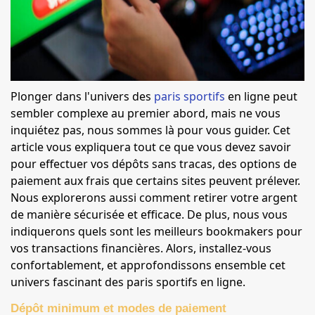
Plonger dans l'univers des
paris sportifs
en ligne peut
sembler complexe au premier abord, mais ne vous
inquiétez pas, nous sommes là pour vous guider. Cet
article vous expliquera tout ce que vous devez savoir
pour effectuer vos dépôts sans tracas, des options de
paiement aux frais que certains sites peuvent prélever.
Nous explorerons aussi comment retirer votre argent
de manière sécurisée et efficace. De plus, nous vous
indiquerons quels sont les meilleurs bookmakers pour
vos transactions financières. Alors, installez-vous
confortablement, et approfondissons ensemble cet
univers fascinant des paris sportifs en ligne.
Dépôt minimum et modes de paiement