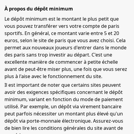
À propos du dépôt minimum
Le dépôt minimum est le montant le plus petit que
vous pouvez transférer vers votre compte de paris
sportifs. En général, ce montant varie entre 5 et 20
euros, selon le site de paris que vous avez choisi. Cela
permet aux nouveaux joueurs d'entrer dans le monde
des paris sans trop investir au départ. C'est une
excellente manière de commencer à petite échelle
avant de peut-être miser plus, une fois que vous serez
plus à l'aise avec le fonctionnement du site.
Il est important de noter que certains sites peuvent
avoir des exigences spécifiques concernant le dépôt
minimum, variant en fonction du mode de paiement
utilisé. Par exemple, un dépôt via virement bancaire
peut parfois nécessiter un montant plus élevé qu'un
dépôt via porte-monnaie électronique. Assurez-vous
de bien lire les conditions générales du site avant de