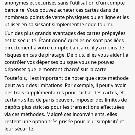
anonymes et sécurisés sans l'utilisation d'un compte
bancaire. Vous pouvez acheter ces cartes dans de
nombreux points de vente physiques ou en ligne et les
utiliser en saisissant simplement le code fourni.
L’un des plus grands avantages des cartes prépayées
est la sécurité. Étant donné qu’elles ne sont pas liées
directement à votre compte bancaire, il y a moins de
risques en cas de piratage. De plus, elles vous aident à
contrôler vos dépenses puisque vous ne pouvez
dépenser que le montant chargé sur la carte.
Toutefois, il est important de noter que cette méthode
peut avoir des limitations. Par exemple, il peut y avoir
des frais supplémentaires pour l'achat des cartes, et
certains sites de paris peuvent imposer des limites de
dépôts plus strictes pour les transactions effectuées
via ces méthodes. Malgré ces inconvénients, elles
restent une option très prisée pour leur simplicité et
leur sécurité.