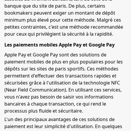
banque que du site de paris. De plus, certains
bookmakers peuvent exiger un montant de dépôt
minimum plus élevé pour cette méthode. Malgré ces
petites contraintes, c'est une méthode recommandée
pour ceux qui privilégient la sécurité à la rapidité.
Les paiements mobiles Apple Pay et Google Pay
Apple Pay et Google Pay sont des solutions de
paiement mobiles de plus en plus populaires pour les
dépôts sur les sites de paris sportifs. Ces méthodes
permettent d'effectuer des transactions rapides et
sécurisées grâce à l'utilisation de la technologie NFC
(Near Field Communication). En utilisant ces services,
vous n'avez pas besoin de saisir vos informations
bancaires à chaque transaction, ce qui rend le
processus plus fluide et sécuritaire.
L'un des principaux avantages de ces solutions de
paiement est leur simplicité d'utilisation. En quelques